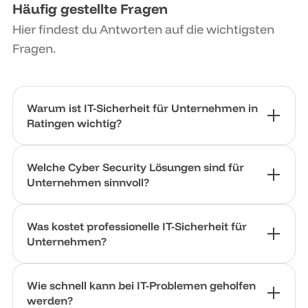
Häufig gestellte Fragen
Hier findest du Antworten auf die wichtigsten
Fragen.
Warum ist IT-Sicherheit für Unternehmen in
Ratingen wichtig?
Cyberangriffe treffen längst nicht mehr nur
Welche Cyber Security Lösungen sind für
große Konzerne. Gerade mittelständische
Unternehmen sinnvoll?
Unternehmen sind häufig Ziel von Phishing,
Ransomware und Datendiebstahl. Professionelle
Wichtige Maßnahmen sind Firewalls, Endpoint
Was kostet professionelle IT-Sicherheit für
IT-Sicherheit schützt Systeme, Daten und
Security, Backup-Systeme, Multi-Faktor-
Unternehmen?
Geschäftsprozesse zuverlässig.
Authentifizierung und kontinuierliches
Monitoring. Welche Lösungen sinnvoll sind,
Die Kosten hängen von Unternehmensgröße,
Wie schnell kann bei IT-Problemen geholfen
hängt von der jeweiligen IT-Struktur ab.
Infrastruktur und Sicherheitsanforderungen ab.
werden?